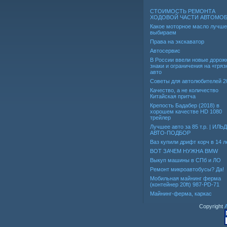
СТОИМОСТЬ РЕМОНТА
ХОДОВОЙ ЧАСТИ АВТОМО
Какое моторное масло лучше
выбираем
Права на экскаватор
Автосервис
В России ввели новые дорож
знаки и ограничения на «гря
авто
Советы для автолюбителей 2
Качество, а не количество
Китайская притча
Крепость Бадабер (2018) в
хорошем качестве HD 1080
трейлер
Лучшее авто за 85 т.р. | ИЛЬ
АВТО-ПОДБОР
Ваз купили дрифт корч в 14 л
ВОТ ЗАЧЕМ НУЖНА BMW
Выкуп машины в СПб и ЛО
Ремонт микроавтобусы? Да!
Мобильная майнинг ферма
(контейнер 20ft) 987-PD-71
Майнинг-ферма, каркас
Copyright