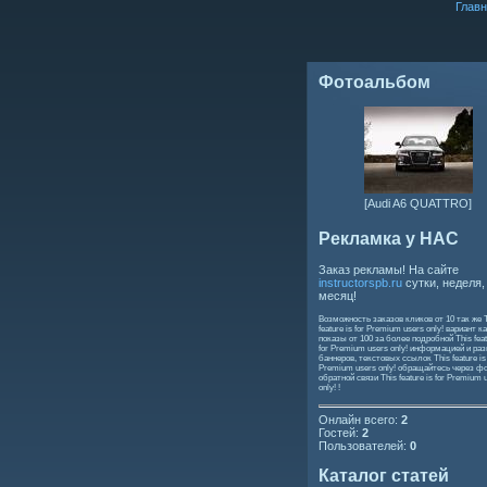
Главн
Фотоальбом
[Audi A6 QUATTRO]
Рекламка у НАС
Заказ рекламы! На сайте
instructorspb.ru
сутки, неделя,
месяц!
Возможность заказов кликов от 10 так же
feature is for Premium users only!
вариант ка
показы от 100 за более подробной
This feat
for Premium users only!
информацией и ра
баннеров, текстовых ссылок
This feature is
Premium users only!
обращайтесь через ф
обратной связи
This feature is for Premium 
only!
!
Онлайн всего:
2
Гостей:
2
Пользователей:
0
Каталог статей