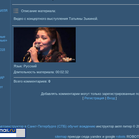
БИЛЯ
Описание материала
:
Видео с концертного выступления Татьяны Зыкиной.
ные
зные»
018
Язык
: Русский
Длительность материала
: 00:02:32
ДАР
Всего комментариев
:
0
ет
Добавлять комментарии могут только зарегистрированные п
[
Регистрация
|
Вход
]
Автоинструктор в Санкт-Петербурге (СПБ) обучит вождению
инструктор акпп питер
© 2
sitemap
прикоди сюда yandex и google
robots
ROBOT