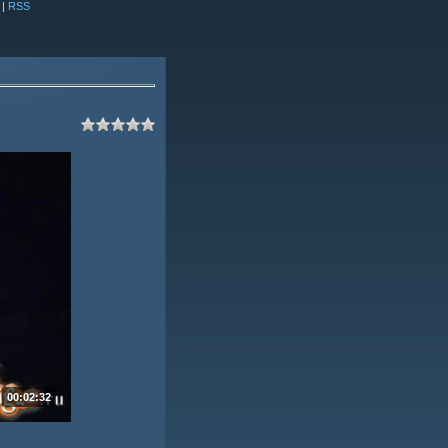
|
RSS
00:02:32