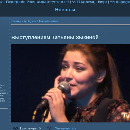
ая
|
Регистрация
|
Вход
|
автоинструктор в спб
|
АКПП (автомат)
|
Видео
|
МЫ на google
Новости
Главная
»
Видео
»
Развлечения
Выступлением Татьяны Зыкиной
This
к
ure is
змерами
 for
орму
users
Просмотры
: 0
Звездный Live