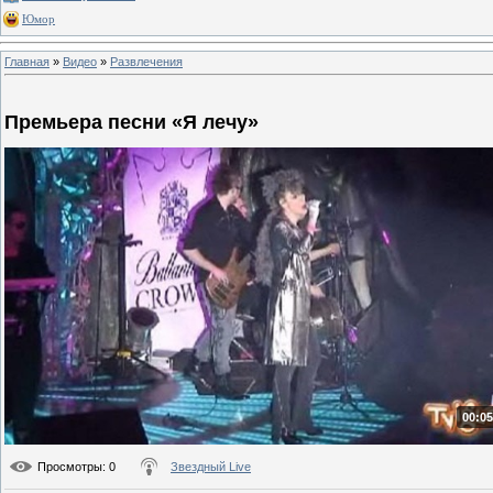
Юмор
Главная
»
Видео
»
Развлечения
Премьера песни «Я лечу»
00:05
Просмотры
: 0
Звездный Live