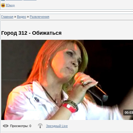
Юмор
Главная
»
Видео
»
Развлечения
Город 312 - Обижаться
00:03
Просмотры
: 0
Звездный Live