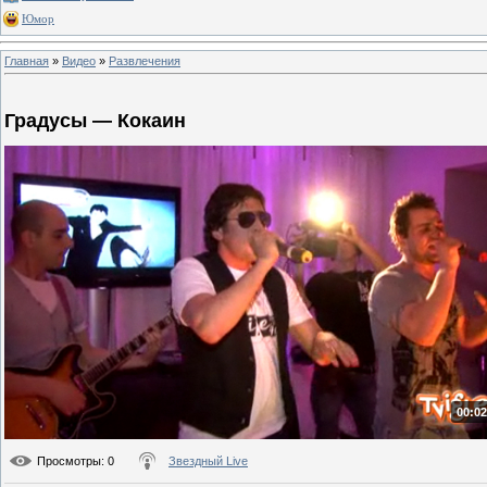
Юмор
Главная
»
Видео
»
Развлечения
Градусы — Кокаин
00:02
Просмотры
: 0
Звездный Live