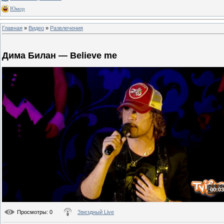
Юмор
Главная
»
Видео
»
Развлечения
Дима Билан — Believe me
00:03
Просмотры
: 0
Звездный Live