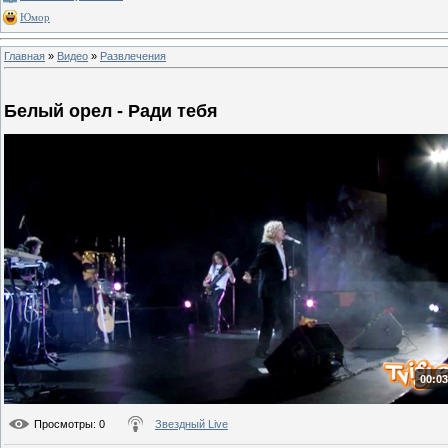
Юмор
Главная
»
Видео
»
Развлечения
Белый орел - Ради тебя
00:03
Просмотры
: 0
Звездный Live