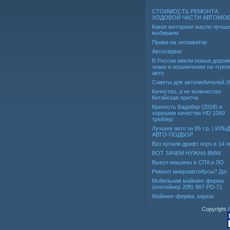
СТОИМОСТЬ РЕМОНТА
ХОДОВОЙ ЧАСТИ АВТОМО
Какое моторное масло лучше
выбираем
Права на экскаватор
Автосервис
В России ввели новые дорож
знаки и ограничения на «гря
авто
Советы для автолюбителей 2
Качество, а не количество
Китайская притча
Крепость Бадабер (2018) в
хорошем качестве HD 1080
трейлер
Лучшее авто за 85 т.р. | ИЛЬ
АВТО-ПОДБОР
Ваз купили дрифт корч в 14 л
ВОТ ЗАЧЕМ НУЖНА BMW
Выкуп машины в СПб и ЛО
Ремонт микроавтобусы? Да!
Мобильная майнинг ферма
(контейнер 20ft) 987-PD-71
Майнинг-ферма, каркас
Copyright