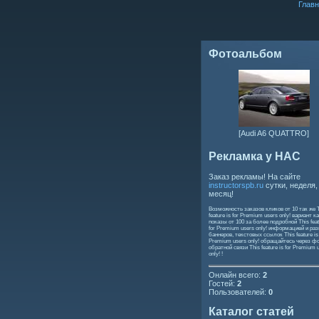
Главн
Фотоальбом
[Audi A6 QUATTRO]
Рекламка у НАС
Заказ рекламы! На сайте
instructorspb.ru
сутки, неделя,
месяц!
Возможность заказов кликов от 10 так же
feature is for Premium users only!
вариант ка
показы от 100 за более подробной
This feat
for Premium users only!
информацией и ра
баннеров, текстовых ссылок
This feature is
Premium users only!
обращайтесь через ф
обратной связи
This feature is for Premium 
only!
!
Онлайн всего:
2
Гостей:
2
Пользователей:
0
Каталог статей