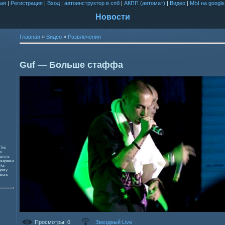
ая
|
Регистрация
|
Вход
|
автоинструктор в спб
|
АКПП (автомат)
|
Видео
|
МЫ на google
Новости
Главная
»
Видео
»
Развлечения
Guf — Больше стаффа
This
к
ure is
змерами
 for
орму
users
Просмотры
: 0
Звездный Live