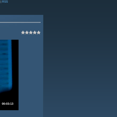
|
RSS
00:03:13