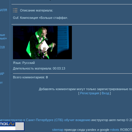
БИЛЯ
Описание материала
:
Guf. Композиция «Больше стаффа».
ные
зные»
018
Язык
: Русский
Длительность материала
: 00:03:13
ДАР
Всего комментариев
:
0
ет
Добавлять комментарии могут только зарегистрированные п
[
Регистрация
|
Вход
]
Автоинструктор в Санкт-Петербурге (СПБ) обучит вождению
инструктор акпп питер
© 2
sitemap
прикоди сюда yandex и google
robots
ROBOT