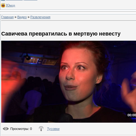
Юмор
Главная
»
Видео
»
Развлечения
Савичева превратилась в мертвую невесту
00:00
Просмотры
: 0
Тусовки