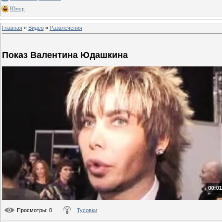
Юмор
Главная
»
Видео
»
Развлечения
Показ Валентина Юдашкина
00:01
Просмотры
: 0
Тусовки