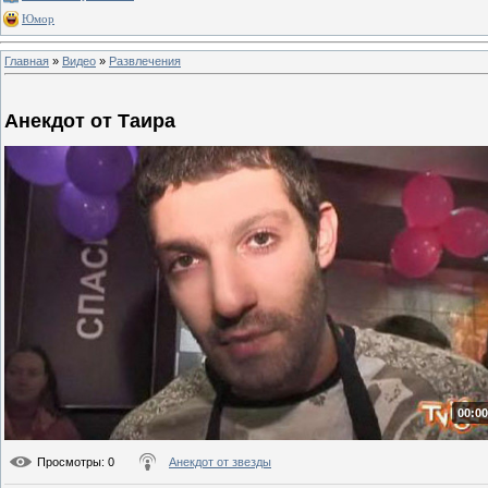
Юмор
Главная
»
Видео
»
Развлечения
Анекдот от Таира
00:00
Просмотры
: 0
Анекдот от звезды