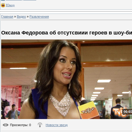
Юмор
Главная
»
Видео
»
Развлечения
Оксана Федорова об отсутсвиии героев в шоу-б
00:01
Просмотры
: 0
Новости звезд