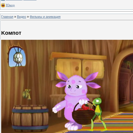
Юмор
Главная
»
Видео
»
Фильмы и анимация
Kомпот