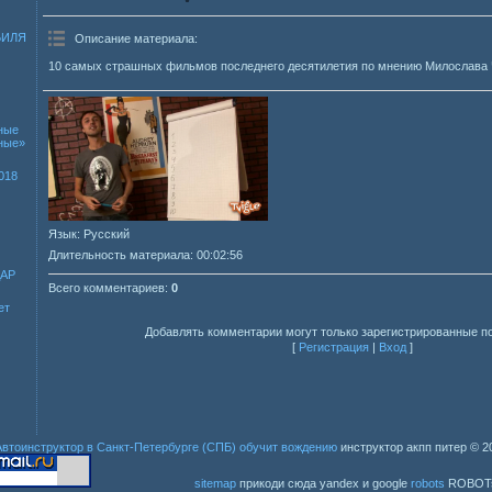
БИЛЯ
Описание материала
:
10 самых страшных фильмов последнего десятилетия по мнению Милослава
ные
зные»
018
Язык
: Русский
Длительность материала
: 00:02:56
ДАР
Всего комментариев
:
0
ет
Добавлять комментарии могут только зарегистрированные п
[
Регистрация
|
Вход
]
Автоинструктор в Санкт-Петербурге (СПБ) обучит вождению
инструктор акпп питер
© 2
sitemap
прикоди сюда yandex и google
robots
ROBOT