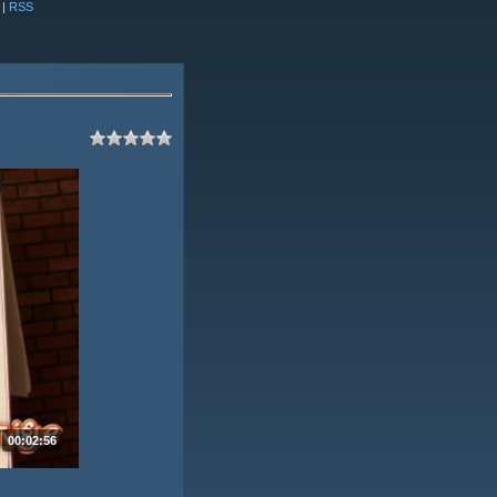
|
RSS
00:02:56