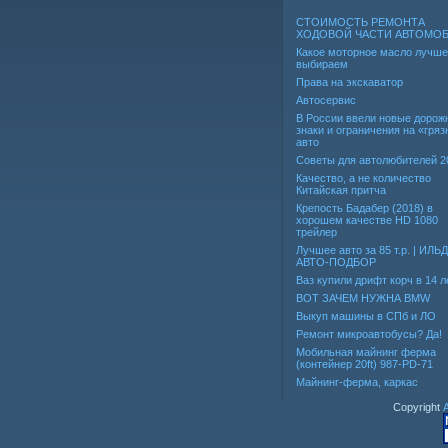
СТОИМОСТЬ РЕМОНТА
ХОДОВОЙ ЧАСТИ АВТОМО
Какое моторное масло лучше
выбираем
Права на экскаватор
Автосервис
В России ввели новые дорож
знаки и ограничения на «гря
авто
Советы для автолюбителей 2
Качество, а не количество
Китайская притча
Крепость Бадабер (2018) в
хорошем качестве HD 1080
трейлер
Лучшее авто за 85 т.р. | ИЛЬ
АВТО-ПОДБОР
Ваз купили дрифт корч в 14 л
ВОТ ЗАЧЕМ НУЖНА BMW
Выкуп машины в СПб и ЛО
Ремонт микроавтобусы? Да!
Мобильная майнинг ферма
(контейнер 20ft) 987-PD-71
Майнинг-ферма, каркас
Copyright