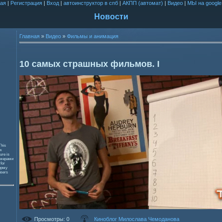
ая
|
Регистрация
|
Вход
|
автоинструктор в спб
|
АКПП (автомат)
|
Видео
|
МЫ на google
Новости
Главная
»
Видео
»
Фильмы и анимация
10 самых страшных фильмов. I
This
к
ure is
змерами
 for
орму
users
Просмотры
: 0
Киноблог Милослава Чемоданова