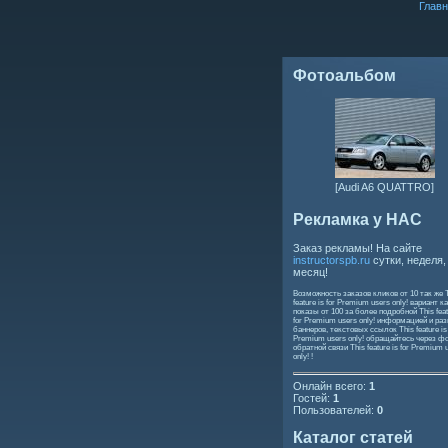
Главн
Фотоальбом
[Audi A6 QUATTRO]
Рекламка у НАС
Заказ рекламы! На сайте
instructorspb.ru
сутки, неделя,
месяц!
Возможность заказов кликов от 10 так же
feature is for Premium users only!
вариант ка
показы от 100 за более подробной
This feat
for Premium users only!
информацией и ра
баннеров, текстовых ссылок
This feature is
Premium users only!
обращайтесь через ф
обратной связи
This feature is for Premium 
only!
!
Онлайн всего:
1
Гостей:
1
Пользователей:
0
Каталог статей