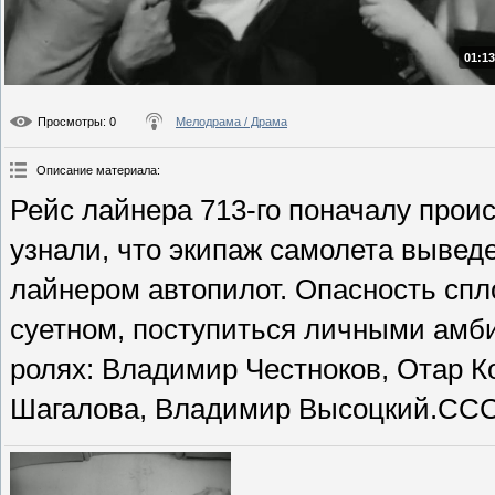
01:13
Просмотры
: 0
Мелодрама / Драма
Описание материала
:
Рейс лайнера 713-го поначалу прои
узнали, что экипаж самолета выведе
лайнером автопилот. Опасность спл
суетном, поступиться личными амб
ролях: Владимир Честноков, Отар К
Шагалова, Владимир Высоцкий.СССР