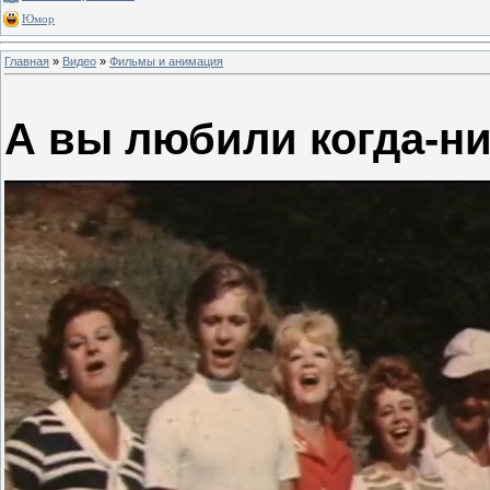
Юмор
Главная
»
Видео
»
Фильмы и анимация
А вы любили когда-н