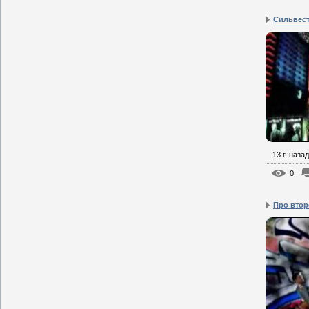
Сильвест
13 г. назад
0
Про втор