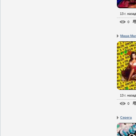
13 г. назад
0
Маша Мал
13 г. назад
0
Серега