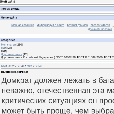
[
Мой сайт
]
Форма входа
Меню сайта
Главная страница
Информация о сайте
Каталог файлов
Каталог статей
Доска объявлений
Categories
Мои статьи
[280]
ПДД
[37]
ПДД
Дорожные знаки
[12]
Дорожные знаки Российской Федерации ( ГОСТ 10807-78, ГОСТ Р 51582-2000, ГОСТ 23
Главная
»
Статьи
»
Мои статьи
Выбираем домкрат
Домкрат должен лежать в баг
неважно, отечественная эта 
критических ситуациях он про
может быть проще, чем выбрат