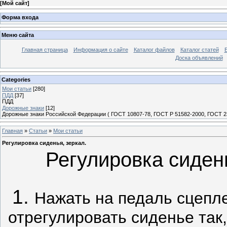
[
Мой сайт
]
Форма входа
Меню сайта
Главная страница
Информация о сайте
Каталог файлов
Каталог статей
Доска объявлений
Categories
Мои статьи
[280]
ПДД
[37]
ПДД
Дорожные знаки
[12]
Дорожные знаки Российской Федерации ( ГОСТ 10807-78, ГОСТ Р 51582-2000, ГОСТ 23
Главная
»
Статьи
»
Мои статьи
Регулировка сиденья, зеркал.
Регулировка сидень
1.
Нажать на педаль сцепле
отрегулировать сиденье так,