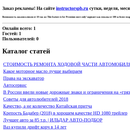
Заказ рекламы! На сайте
instructorspb.ru
сутки, неделя, меся
Возможность заказов кликов от 10 так же
This feature is for Premium users only!
вариант как показы от 100 за более по
Онлайн всего:
1
Гостей:
1
Пользователей:
0
Каталог статей
СТОИМОСТЬ РЕМОНТА ХОДОВОЙ ЧАСТИ АВТОМОБИЛ
Какое моторное масло лучше выбираем
Права на экскаватор
Автосервис
В России ввели новые дорожные знаки и ограничения на «гря
Советы для автолюбителей 2018
Качество, а не количество Китайская притча
Крепость Бадабер (2018) в хорошем качестве HD 1080 трейлер
Лучшее авто за 85 т.р. | ИЛЬДАР АВТО-ПОДБОР
Ваз купили дрифт корч в 14 лет