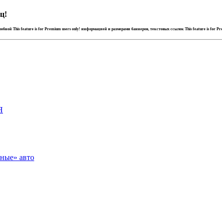
ц!
дробной
This feature is for Premium users only!
информацией и размерами баннеров, текстовых ссылок
This feature is for P
Я
зные» авто