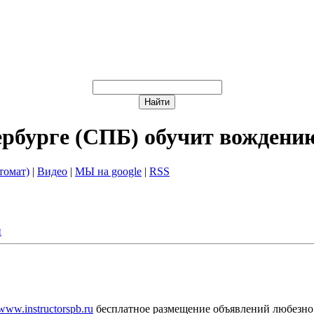
ербурге (СПБ) обучит вождени
томат)
|
Видео
|
МЫ на google
|
RSS
й
/www.instructorspb.ru
бесплатное размещение объявлений любезно 