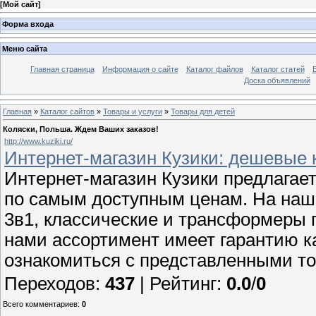
[
Мой сайт
]
Форма входа
Меню сайта
Главная страница
Информация о сайте
Каталог файлов
Каталог статей
Доска объявлений
Главная
»
Каталог сайтов
»
Товары и услуги
»
Товары для детей
Коляски, Польша. Ждем Ваших заказов!
http://www.kuziki.ru/
Интернет-магазин Кузики: дешевые 
Интернет-магазин Кузики предлагае
по самым доступным ценам. На наше
3в1, классические и трансформеры 
нами ассортимент имеет гарантию к
ознакомиться с представленными то
Переходов
:
437
|
Рейтинг
:
0.0
/
0
Всего комментариев
:
0