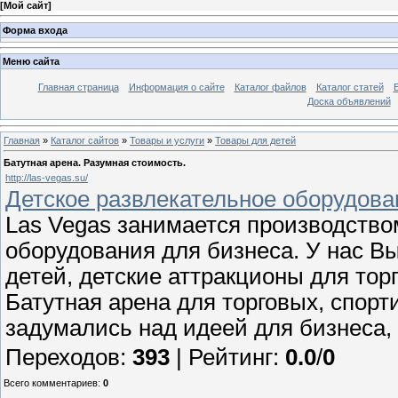
[
Мой сайт
]
Форма входа
Меню сайта
Главная страница
Информация о сайте
Каталог файлов
Каталог статей
Доска объявлений
Главная
»
Каталог сайтов
»
Товары и услуги
»
Товары для детей
Батутная арена. Разумная стоимость.
http://las-vegas.su/
Детское развлекательное оборудован
Las Vegas занимается производством
оборудования для бизнеса. У нас В
детей, детские аттракционы для тор
Батутная арена для торговых, спорт
задумались над идеей для бизнеса,
Переходов
:
393
|
Рейтинг
:
0.0
/
0
Всего комментариев
:
0