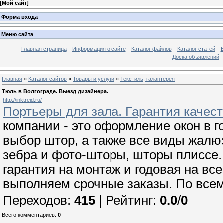
[
Мой сайт
]
Форма входа
Меню сайта
Главная страница
Информация о сайте
Каталог файлов
Каталог статей
Доска объявлений
Главная
»
Каталог сайтов
»
Товары и услуги
»
Текстиль, галантерея
Тюль в Волгограде. Выезд дизайнера.
http://inktreid.ru/
Портьеры для зала. Гарантия качест
компании - это оформление окон в г
выбор штор, а также все виды жал
зебра и фото-шторы, шторы плиссе.
гарантия на монтаж и годовая на вс
выполняем срочные заказы. По все
Переходов
:
415
|
Рейтинг
:
0.0
/
0
Всего комментариев
:
0