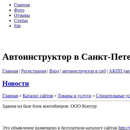
Главная
Фото
Отзывы
Статьи
Site
Автоинструктор в Санкт-Пет
Главная
|
Регистрация
|
Вход
|
автоинструктор в спб
|
АКПП (ав
Новости
Главная
»
Каталог сайтов
»
Товары и услуги
»
Строительные у
Здания на базе блок контейнеров. ООО Контур
Это объявление размещено в бесплатном каталоге сайтов
http:/