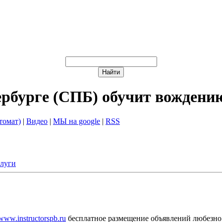
ербурге (СПБ) обучит вождени
томат)
|
Видео
|
МЫ на google
|
RSS
слуги
/www.instructorspb.ru
бесплатное размещение объявлений любезно 