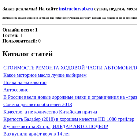
Заказ рекламы! На сайте
instructorspb.ru
сутки, неделя, меся
Возможность заказов кликов от 10 так же
This feature is for Premium users only!
вариант как показы от 100 за более по
Онлайн всего:
1
Гостей:
1
Пользователей:
0
Каталог статей
СТОИМОСТЬ РЕМОНТА ХОДОВОЙ ЧАСТИ АВТОМОБИЛ
Какое моторное масло лучше выбираем
Права на экскаватор
Автосервис
В России ввели новые дорожные знаки и ограничения на «гря
Советы для автолюбителей 2018
Качество, а не количество Китайская притча
Крепость Бадабер (2018) в хорошем качестве HD 1080 трейлер
Лучшее авто за 85 т.р. | ИЛЬДАР АВТО-ПОДБОР
Ваз купили дрифт корч в 14 лет