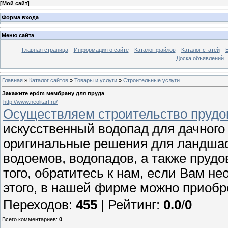
[
Мой сайт
]
Форма входа
Меню сайта
Главная страница
Информация о сайте
Каталог файлов
Каталог статей
Доска объявлений
Главная
»
Каталог сайтов
»
Товары и услуги
»
Строительные услуги
Закажите epdm мембрану для пруда
http://www.neolitart.ru/
Осуществляем строительство прудов 
искусственный водопад для дачного
оригинальные решения для ландшаф
водоемов, водопадов, а также прудо
того, обратитесь к нам, если Вам 
этого, в нашей фирме можно приобр
Переходов
:
455
|
Рейтинг
:
0.0
/
0
Всего комментариев
:
0