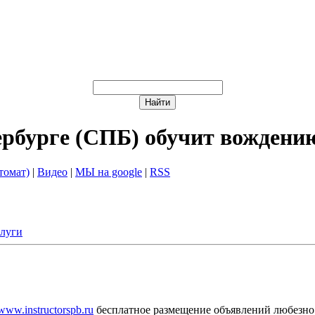
ербурге (СПБ) обучит вождени
томат)
|
Видео
|
МЫ на google
|
RSS
слуги
/www.instructorspb.ru
бесплатное размещение объявлений любезно 