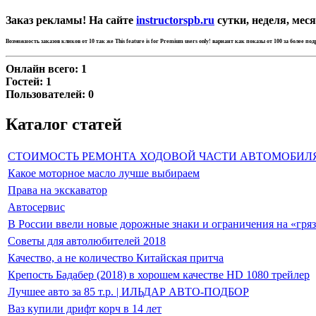
Заказ рекламы! На сайте
instructorspb.ru
сутки, неделя, меся
Возможность заказов кликов от 10 так же
This feature is for Premium users only!
вариант как показы от 100 за более по
Онлайн всего:
1
Гостей:
1
Пользователей:
0
Каталог статей
СТОИМОСТЬ РЕМОНТА ХОДОВОЙ ЧАСТИ АВТОМОБИЛ
Какое моторное масло лучше выбираем
Права на экскаватор
Автосервис
В России ввели новые дорожные знаки и ограничения на «гря
Советы для автолюбителей 2018
Качество, а не количество Китайская притча
Крепость Бадабер (2018) в хорошем качестве HD 1080 трейлер
Лучшее авто за 85 т.р. | ИЛЬДАР АВТО-ПОДБОР
Ваз купили дрифт корч в 14 лет