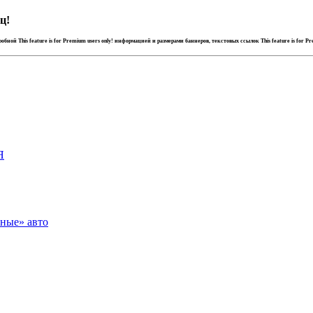
ц!
дробной
This feature is for Premium users only!
информацией и размерами баннеров, текстовых ссылок
This feature is for P
Я
зные» авто