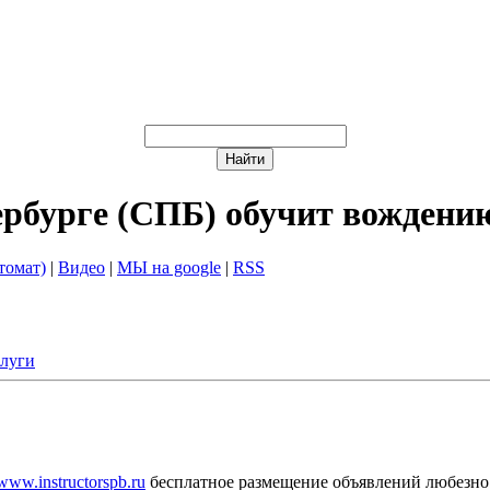
ербурге (СПБ) обучит вождени
томат)
|
Видео
|
МЫ на google
|
RSS
слуги
/www.instructorspb.ru
бесплатное размещение объявлений любезно 