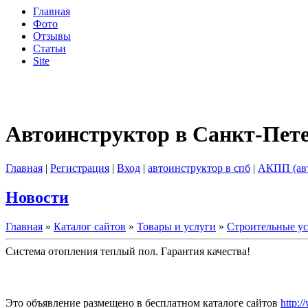
Главная
Фото
Отзывы
Статьи
Site
Автоинструктор в Санкт-Пет
Главная
|
Регистрация
|
Вход
|
автоинструктор в спб
|
АКПП (ав
Новости
Главная
»
Каталог сайтов
»
Товары и услуги
»
Строительные у
Система отопления теплый пол. Гарантия качества!
Это объявление размещено в бесплатном каталоге сайтов
http:/