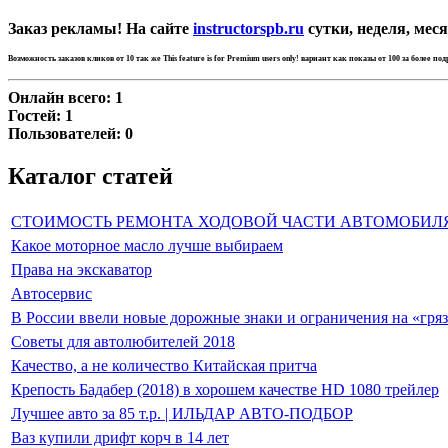
Заказ рекламы! На сайте
instructorspb.ru
сутки, неделя, меся
Возможность заказов кликов от 10 так же
This feature is for Premium users only!
вариант как показы от 100 за более по
Онлайн всего:
1
Гостей:
1
Пользователей:
0
Каталог статей
СТОИМОСТЬ РЕМОНТА ХОДОВОЙ ЧАСТИ АВТОМОБИЛ
Какое моторное масло лучше выбираем
Права на экскаватор
Автосервис
В России ввели новые дорожные знаки и ограничения на «гря
Советы для автолюбителей 2018
Качество, а не количество Китайская притча
Крепость Бадабер (2018) в хорошем качестве HD 1080 трейлер
Лучшее авто за 85 т.р. | ИЛЬДАР АВТО-ПОДБОР
Ваз купили дрифт корч в 14 лет