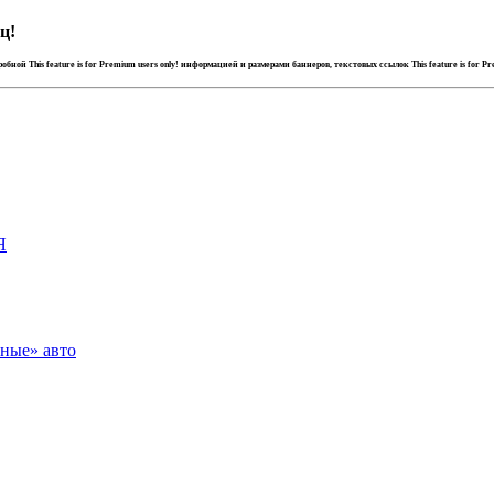
ц!
дробной
This feature is for Premium users only!
информацией и размерами баннеров, текстовых ссылок
This feature is for P
Я
зные» авто