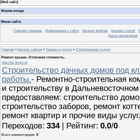
[
Мой сайт
]
Форма входа
Меню сайта
Главная страница
Информация о сайте
Каталог файлов
Каталог статей
Доска объявлений
Главная
»
Каталог сайтов
»
Товары и услуги
»
Строительные услуги
Ремонт крыши. Отличная стоимость.
http://sk-lsvet.ru/
Строительство дачных домов под кл
работы.
- Ремонтно-строительная ко
и строительству в Дальневосточном 
предоставляем: строительство домов
строительство заборов, ремонт котт
ремонт квартир и прочие виды услу
Переходов
:
334
|
Рейтинг
:
0.0
/
0
Всего комментариев
:
0