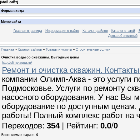
[
Мой сайт
]
Форма входа
Меню сайта
Главная страница
Информация о сайте
Каталог файлов
Каталог статей
Доска объявлений
Главная
»
Каталог сайтов
»
Товары и услуги
»
Строительные услуги
Очистка воды со скважины. Выгодные цены
http://olimp-aqua.ru/
Ремонт и очистка скважин. Контакты
компании Олимп-Аква - это услуги п
Подмосковье. Услуги по ремонту скв
насосного оборудования. У нас Вы 
оборудование по доступным ценам. 
работы! Полный комплекс работ на 
Переходов
:
354
|
Рейтинг
:
0.0
/
0
Всего комментариев
:
0