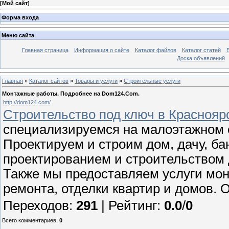
[
Мой сайт
]
Форма входа
Меню сайта
Главная страница
Информация о сайте
Каталог файлов
Каталог статей
Доска объявлений
Главная
»
Каталог сайтов
»
Товары и услуги
»
Строительные услуги
Монтажные работы. Подробнее на Dom124.Com.
http://dom124.com/
Строительство под ключ в Красноярск
специализируемся на малоэтажном с
Проектируем и строим дом, дачу, ба
проектированием и строительством д
Также мы предоставляем услуги мо
ремонта, отделки квартир и домов.
Переходов
:
291
|
Рейтинг
:
0.0
/
0
Всего комментариев
:
0