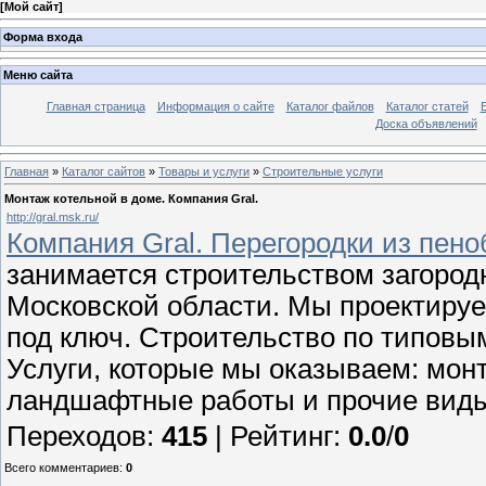
[
Мой сайт
]
Форма входа
Меню сайта
Главная страница
Информация о сайте
Каталог файлов
Каталог статей
Доска объявлений
Главная
»
Каталог сайтов
»
Товары и услуги
»
Строительные услуги
Монтаж котельной в доме. Компания Gral.
http://gral.msk.ru/
Компания Gral. Перегородки из пено
занимается строительством загород
Московской области. Мы проектируе
под ключ. Строительство по типовы
Услуги, которые мы оказываем: мон
ландшафтные работы и прочие виды 
Переходов
:
415
|
Рейтинг
:
0.0
/
0
Всего комментариев
:
0