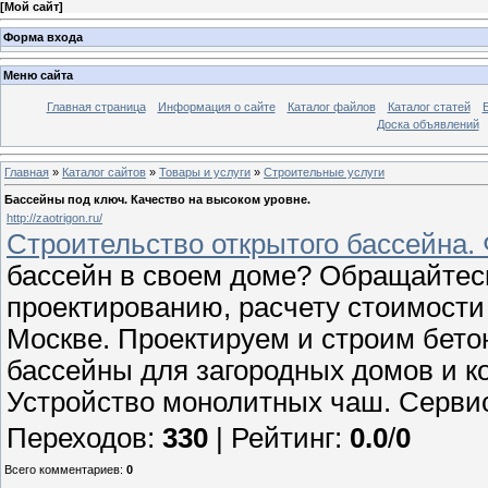
[
Мой сайт
]
Форма входа
Меню сайта
Главная страница
Информация о сайте
Каталог файлов
Каталог статей
Доска объявлений
Главная
»
Каталог сайтов
»
Товары и услуги
»
Строительные услуги
Бассейны под ключ. Качество на высоком уровне.
http://zaotrigon.ru/
Строительство открытого бассейна. 
бассейн в своем доме? Обращайтесь
проектированию, расчету стоимости
Москве. Проектируем и строим бет
бассейны для загородных домов и ко
Устройство монолитных чаш. Серви
Переходов
:
330
|
Рейтинг
:
0.0
/
0
Всего комментариев
:
0