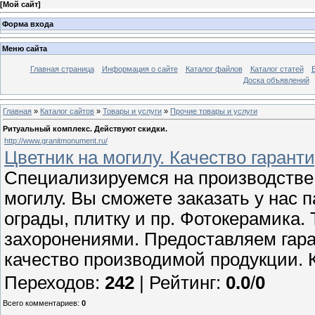
[
Мой сайт
]
Форма входа
Меню сайта
Главная страница
Информация о сайте
Каталог файлов
Каталог статей
Доска объявлений
Главная
»
Каталог сайтов
»
Товары и услуги
»
Прочие товары и услуги
Ритуальный комплекс. Действуют скидки.
http://www.granitmonument.ru/
Цветник на могилу. Качество гарант
Специализируемся на производстве 
могилу. Вы сможете заказать у нас п
ограды, плитку и пр. Фотокерамика.
захоронениями. Предоставляем гара
качество производимой продукции. 
Переходов
:
242
|
Рейтинг
:
0.0
/
0
Всего комментариев
:
0