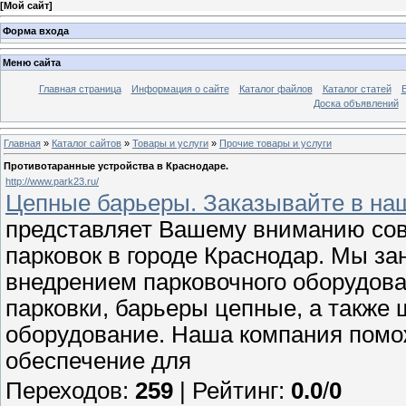
[
Мой сайт
]
Форма входа
Меню сайта
Главная страница
Информация о сайте
Каталог файлов
Каталог статей
Доска объявлений
Главная
»
Каталог сайтов
»
Товары и услуги
»
Прочие товары и услуги
Противотаранные устройства в Краснодаре.
http://www.park23.ru/
Цепные барьеры. Заказывайте в на
представляет Вашему вниманию со
парковок в городе Краснодар. Мы з
внедрением парковочного оборудова
парковки, барьеры цепные, а также 
оборудование. Наша компания помо
обеспечение для
Переходов
:
259
|
Рейтинг
:
0.0
/
0