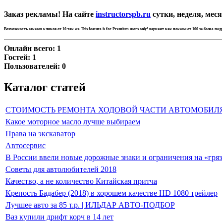
Заказ рекламы! На сайте
instructorspb.ru
сутки, неделя, меся
Возможность заказов кликов от 10 так же
This feature is for Premium users only!
вариант как показы от 100 за более по
Онлайн всего:
1
Гостей:
1
Пользователей:
0
Каталог статей
СТОИМОСТЬ РЕМОНТА ХОДОВОЙ ЧАСТИ АВТОМОБИЛ
Какое моторное масло лучше выбираем
Права на экскаватор
Автосервис
В России ввели новые дорожные знаки и ограничения на «гря
Советы для автолюбителей 2018
Качество, а не количество Китайская притча
Крепость Бадабер (2018) в хорошем качестве HD 1080 трейлер
Лучшее авто за 85 т.р. | ИЛЬДАР АВТО-ПОДБОР
Ваз купили дрифт корч в 14 лет