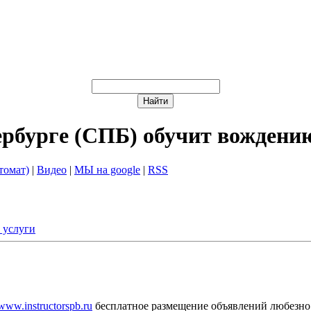
ербурге (СПБ) обучит вождени
томат)
|
Видео
|
МЫ на google
|
RSS
 услуги
/www.instructorspb.ru
бесплатное размещение объявлений любезно 