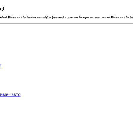
ц!
дробной
This feature is for Premium users only!
информацией и размерами баннеров, текстовых ссылок
This feature is for P
Я
зные» авто