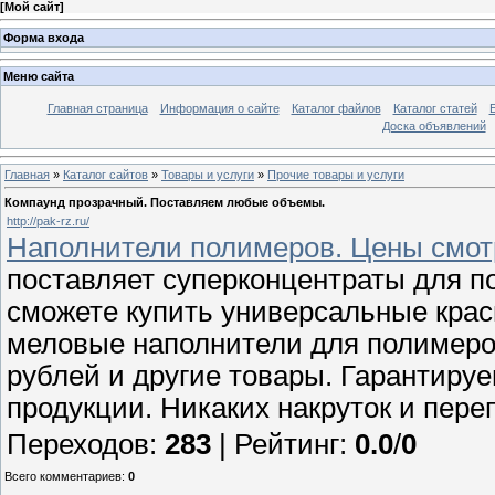
[
Мой сайт
]
Форма входа
Меню сайта
Главная страница
Информация о сайте
Каталог файлов
Каталог статей
Доска объявлений
Главная
»
Каталог сайтов
»
Товары и услуги
»
Прочие товары и услуги
Компаунд прозрачный. Поставляем любые объемы.
http://pak-rz.ru/
Наполнители полимеров. Цены смотр
поставляет суперконцентраты для п
сможете купить универсальные крас
меловые наполнители для полимеров
рублей и другие товары. Гарантиру
продукции. Никаких накруток и пере
Переходов
:
283
|
Рейтинг
:
0.0
/
0
Всего комментариев
:
0