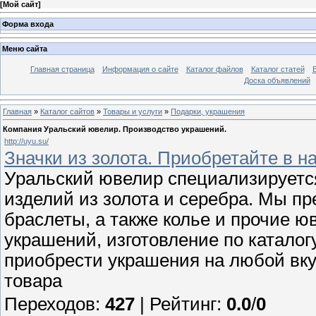
[
Мой сайт
]
Форма входа
Меню сайта
Главная страница
Информация о сайте
Каталог файлов
Каталог статей
Доска объявлений
Главная
»
Каталог сайтов
»
Товары и услуги
»
Подарки, украшения
Компания Уральский ювелир. Производство украшений.
http://uyu.su/
Значки из золота. Приобретайте в н
Уральский ювелир специализируетс
изделий из золота и серебра. Мы пре
браслеты, а также колье и прочие ю
украшений, изготовление по каталог
приобрести украшения на любой вку
товара
Переходов
:
427
|
Рейтинг
:
0.0
/
0