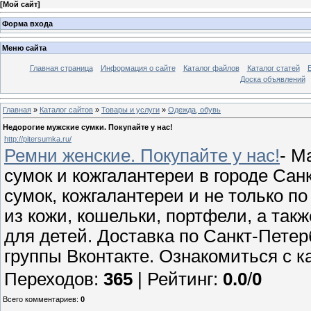
[
Мой сайт
]
Форма входа
Меню сайта
Главная страница
Информация о сайте
Каталог файлов
Каталог статей
Доска объявлений
Главная
»
Каталог сайтов
»
Товары и услуги
»
Одежда, обувь
Недорогие мужские сумки. Покупайте у нас!
http://pitersumka.ru/
Ремни женские. Покупайте у нас!
- М
сумок и кожгалантереи в городе Са
сумок, кожгалантереи и не только по
из кожи, кошельки, портфели, а так
для детей. Доставка по Санкт-Петер
группы Вконтакте. Ознакомиться с к
Переходов
:
365
|
Рейтинг
:
0.0
/
0
Всего комментариев
:
0