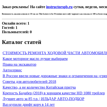
Заказ рекламы! На сайте
instructorspb.ru
сутки, неделя, меся
Возможность заказов кликов от 10 так же
This feature is for Premium users only!
вариант как показы от 100 за более по
Онлайн всего:
1
Гостей:
1
Пользователей:
0
Каталог статей
СТОИМОСТЬ РЕМОНТА ХОДОВОЙ ЧАСТИ АВТОМОБИЛ
Какое моторное масло лучше выбираем
Права на экскаватор
Автосервис
В России ввели новые дорожные знаки и ограничения на «гря
Советы для автолюбителей 2018
Качество, а не количество Китайская притча
Крепость Бадабер (2018) в хорошем качестве HD 1080 трейлер
Лучшее авто за 85 т.р. | ИЛЬДАР АВТО-ПОДБОР
Ваз купили дрифт корч в 14 лет