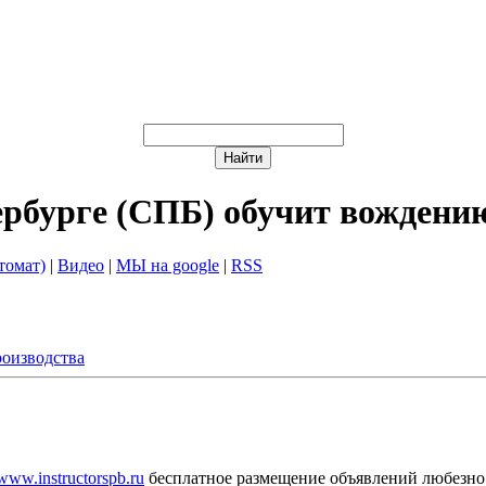
ербурге (СПБ) обучит вождени
томат)
|
Видео
|
МЫ на google
|
RSS
оизводства
/www.instructorspb.ru
бесплатное размещение объявлений любезно 