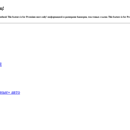
ц!
дробной
This feature is for Premium users only!
информацией и размерами баннеров, текстовых ссылок
This feature is for P
Я
зные» авто