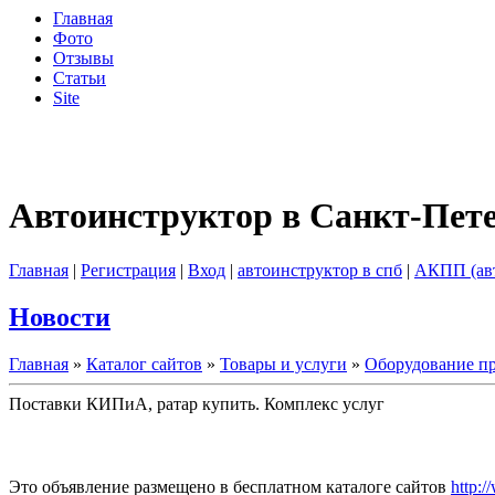
Главная
Фото
Отзывы
Статьи
Site
Автоинструктор в Санкт-Пет
Главная
|
Регистрация
|
Вход
|
автоинструктор в спб
|
АКПП (ав
Новости
Главная
»
Каталог сайтов
»
Товары и услуги
»
Оборудование пр
Поставки КИПиА, ратар купить. Комплекс услуг
Это объявление размещено в бесплатном каталоге сайтов
http:/