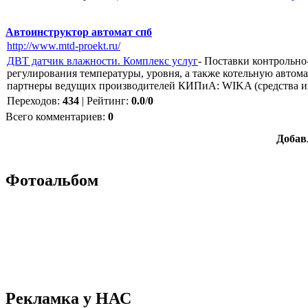
Автоинструктор автомат спб
http://www.mtd-proekt.ru/
ДВТ датчик влажности. Комплекс услуг
- Поставки контрольно
регулирования температуры, уровня, а также котельную авто
партнеры ведущих производителей КИПиА: WIKA (средства и
Переходов
:
434
|
Рейтинг
:
0.0
/
0
Всего комментариев
:
0
Добав
Фотоальбом
Рекламка у НАС