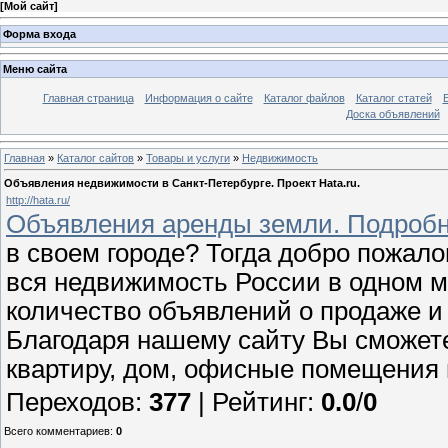
[
Мой сайт
]
Форма входа
Меню сайта
Главная страница
Информация о сайте
Каталог файлов
Каталог статей
Доска объявлений
Главная
»
Каталог сайтов
»
Товары и услуги
»
Недвижимость
Объявления недвижимости в Санкт-Петербурге. Проект Hata.ru.
http://hata.ru/
Объявления аренды земли. Подробн
в своем городе? Тогда добро пожалов
вся недвижимость России в одном м
количество объявлений о продаже и
Благодаря нашему сайту Вы сможете
квартиру, дом, офисные помещения
Переходов
:
377
|
Рейтинг
:
0.0
/
0
Всего комментариев
:
0