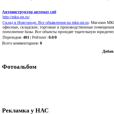
Автоинструктор автомат спб
http://mkn-nn.ru/
Склад в Новгороде. Все объявления на mkn-nn.ru
- Магазин МКН
офисные, складские, торговые и производственные помещения,
пополнение базы. Все объекты проходят тщательную юридиче
Переходов
:
401
|
Рейтинг
:
0.0
/
0
Всего комментариев
:
0
Добав
Фотоальбом
Рекламка у НАС