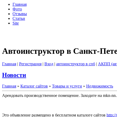
Главная
Фото
Отзывы
Статьи
Site
Автоинструктор в Санкт-Пет
Главная
|
Регистрация
|
Вход
|
автоинструктор в спб
|
АКПП (ав
Новости
Главная
»
Каталог сайтов
»
Товары и услуги
»
Недвижимость
Арендовать производственное помещение. Заходите на mkn-nn.
Это объявление размещено в бесплатном каталоге сайтов
http:/