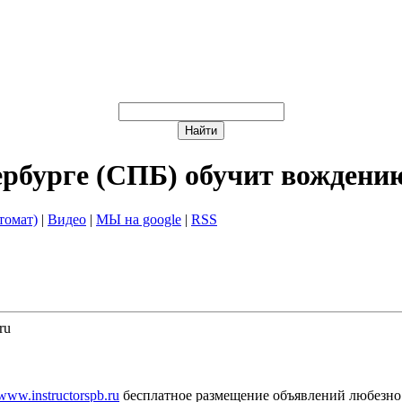
ербурге (СПБ) обучит вождени
томат)
|
Видео
|
МЫ на google
|
RSS
ru
/www.instructorspb.ru
бесплатное размещение объявлений любезно 