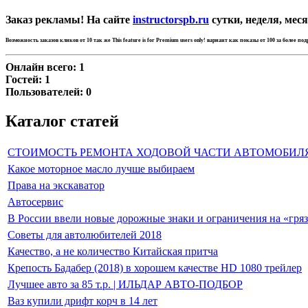
Заказ рекламы! На сайте
instructorspb.ru
сутки, неделя, меся
Возможность заказов кликов от 10 так же
This feature is for Premium users only!
вариант как показы от 100 за более по
Онлайн всего:
1
Гостей:
1
Пользователей:
0
Каталог статей
СТОИМОСТЬ РЕМОНТА ХОДОВОЙ ЧАСТИ АВТОМОБИЛ
Какое моторное масло лучше выбираем
Права на экскаватор
Автосервис
В России ввели новые дорожные знаки и ограничения на «гря
Советы для автолюбителей 2018
Качество, а не количество Китайская притча
Крепость Бадабер (2018) в хорошем качестве HD 1080 трейлер
Лучшее авто за 85 т.р. | ИЛЬДАР АВТО-ПОДБОР
Ваз купили дрифт корч в 14 лет