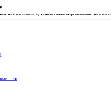
ц!
дробной
This feature is for Premium users only!
информацией и размерами баннеров, текстовых ссылок
This feature is for P
Я
зные» авто