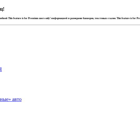
ц!
дробной
This feature is for Premium users only!
информацией и размерами баннеров, текстовых ссылок
This feature is for P
Я
зные» авто