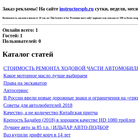
Заказ рекламы! На сайте
instructorspb.ru
сутки, неделя, меся
Возможность заказов кликов от 10 так же
This feature is for Premium users only!
вариант как показы от 100 за более по
Онлайн всего:
1
Гостей:
1
Пользователей:
0
Каталог статей
СТОИМОСТЬ РЕМОНТА ХОДОВОЙ ЧАСТИ АВТОМОБИЛ
Какое моторное масло лучше выбираем
Права на экскаватор
Автосервис
В России ввели новые дорожные знаки и ограничения на «гря
Советы для автолюбителей 2018
Качество, а не количество Китайская притча
Крепость Бадабер (2018) в хорошем качестве HD 1080 трейлер
Лучшее авто за 85 т.р. | ИЛЬДАР АВТО-ПОДБОР
Ваз купили дрифт корч в 14 лет