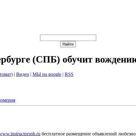
ербурге (СПБ) обучит вождени
томат)
|
Видео
|
МЫ на google
|
RSS
фюмерия
/www.instructorspb.ru
бесплатное размещение объявлений любезно 