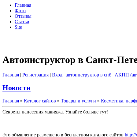
Главная
Фото
Отзывы
Статьи
Site
Автоинструктор в Санкт-Пет
Главная
|
Регистрация
|
Вход
|
автоинструктор в спб
|
АКПП (ав
Новости
Главная
»
Каталог сайтов
»
Товары и услуги
»
Косметика, пар
Секреты нанесения макияжа. Узнайте больше тут!
Это объявление размещено в бесплатном каталоге сайтов
http:/