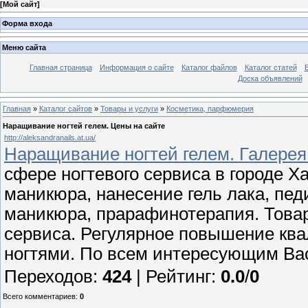
[
Мой сайт
]
Форма входа
Меню сайта
Главная страница
Информация о сайте
Каталог файлов
Каталог статей
Доска объявлений
Главная
»
Каталог сайтов
»
Товары и услуги
»
Косметика, парфюмерия
Наращивание ногтей гелем. Цены на сайте
http://aleksandranails.at.ua/
Наращивание ногтей гелем. Галерея
сфере ногтевого сервиса в городе Х
маникюра, нанесение гель лака, пед
маникюра, прарафинотерапия. Товар
сервиса. Регулярное повышение ква
ногтями. По всем интересующим Вас
Переходов
:
424
|
Рейтинг
:
0.0
/
0
Всего комментариев
:
0