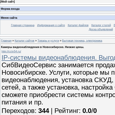
[
Мой сайт
]
Форма входа
Меню сайта
Главная страница
Информация о сайте
Каталог файлов
Каталог статей
Доска объявлений
Главная
»
Каталог сайтов
»
Товары и услуги
»
Бытовая техника, электроника
Камеры видеонаблюдения в Новосибирске. Низкие цены.
http://cctv54.ru/
IP-системы видеонаблюдения. Выго
СибВидеоСервис занимается продаж
Новосибирске. Услуги, которые мы 
видеонаблюдения, установка СКУД,
сетей, а также установка, настройка
сможете приобрести системы контро
питания и пр.
Переходов
:
344
|
Рейтинг
:
0.0
/
0