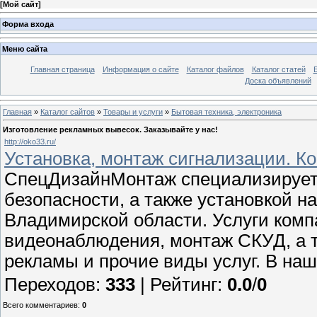
[
Мой сайт
]
Форма входа
Меню сайта
Главная страница
Информация о сайте
Каталог файлов
Каталог статей
Доска объявлений
Главная
»
Каталог сайтов
»
Товары и услуги
»
Бытовая техника, электроника
Изготовление рекламных вывесок. Заказывайте у нас!
http://oko33.ru/
Установка, монтаж сигнализации. 
СпецДизайнМонтаж специализируетс
безопасности, а также установкой н
Владимирской области. Услуги комп
видеонаблюдения, монтаж СКУД, а т
рекламы и прочие виды услуг. В на
Переходов
:
333
|
Рейтинг
:
0.0
/
0
Всего комментариев
:
0