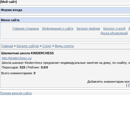
[
Мой сайт
]
Форма входа
Меню сайта
Главная страница
Информация о сайте
Каталог файлов
Каталог статей
Доска объявлений
Главная
»
Каталог сайтов
»
Спорт
»
Виды спорта
Шахматная школа KINDERCHESS
http://kinderchess.ru/
Школа шахмат Kinderchess предлагает индивидуальные занятия на дому, по скайпу, 
Переходов
:
519
|
Рейтинг
:
0.0
/
0
Всего комментариев
:
0
Добавлять комментарии могу
[
Р
Полная версия сайта