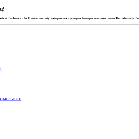
ц!
дробной
This feature is for Premium users only!
информацией и размерами баннеров, текстовых ссылок
This feature is for P
Я
зные» авто