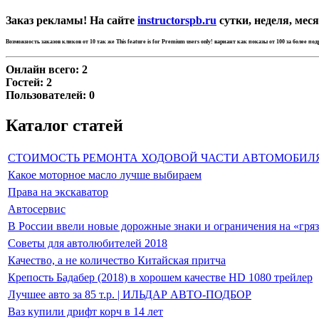
Заказ рекламы! На сайте
instructorspb.ru
сутки, неделя, меся
Возможность заказов кликов от 10 так же
This feature is for Premium users only!
вариант как показы от 100 за более по
Онлайн всего:
2
Гостей:
2
Пользователей:
0
Каталог статей
СТОИМОСТЬ РЕМОНТА ХОДОВОЙ ЧАСТИ АВТОМОБИЛ
Какое моторное масло лучше выбираем
Права на экскаватор
Автосервис
В России ввели новые дорожные знаки и ограничения на «гря
Советы для автолюбителей 2018
Качество, а не количество Китайская притча
Крепость Бадабер (2018) в хорошем качестве HD 1080 трейлер
Лучшее авто за 85 т.р. | ИЛЬДАР АВТО-ПОДБОР
Ваз купили дрифт корч в 14 лет