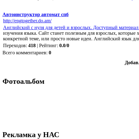
Автоинструктор автомат спб
http://engtogether.do.am/
Английский с нуля для детей и взрослых. Доступный материал
изучения языка. Сайт станет полезным для взрослых, которые х
конкретной теме, или просто новые идеи. Английский язык дл
Переходов
:
418
|
Рейтинг
:
0.0
/
0
Всего комментариев
:
0
Добав
Фотоальбом
Рекламка у НАС