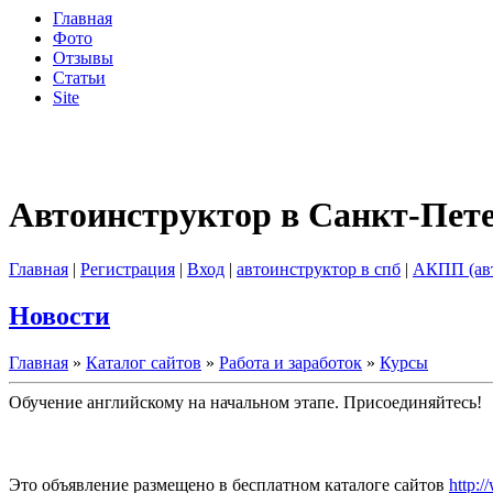
Главная
Фото
Отзывы
Статьи
Site
Автоинструктор в Санкт-Пет
Главная
|
Регистрация
|
Вход
|
автоинструктор в спб
|
АКПП (ав
Новости
Главная
»
Каталог сайтов
»
Работа и заработок
»
Курсы
Обучение английскому на начальном этапе. Присоединяйтесь!
Это объявление размещено в бесплатном каталоге сайтов
http:/