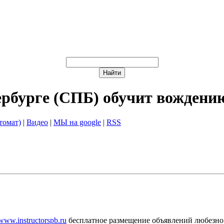
ербурге (СПБ) обучит вождени
томат)
|
Видео
|
МЫ на google
|
RSS
/www.instructorspb.ru
бесплатное размещение объявлений любезно 