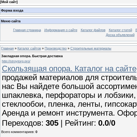
[
Мой сайт
]
Форма входа
Меню сайта
Главная страница
Информация о сайте
Каталог файлов
Каталог статей
Доска объявлений
Главная
»
Каталог сайтов
»
Производство
»
Строительные материалы
Закладная опора. Быстрая доставка
http://stroytorg.pro/
Скользящая опора. Каталог на сайте
продажей материалов для строитель
нас Вы найдете большой ассортимен
шпаклевка, перфораторы и лобзики,
стеклообои, пленка, ленты, гипсокар
Аренда и ремонт инструмента. Офо
Переходов
:
305
|
Рейтинг
:
0.0
/
0
Всего комментариев
:
0