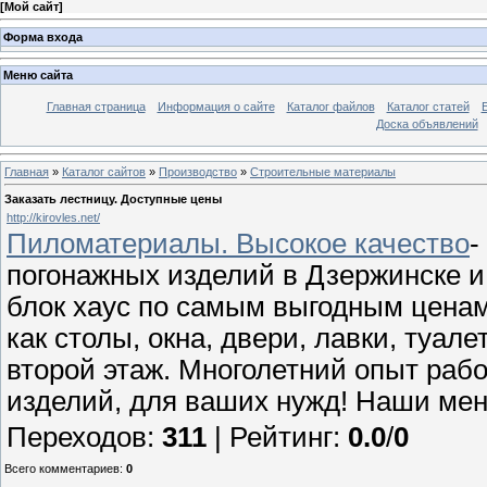
[
Мой сайт
]
Форма входа
Меню сайта
Главная страница
Информация о сайте
Каталог файлов
Каталог статей
Доска объявлений
Главная
»
Каталог сайтов
»
Производство
»
Строительные материалы
Заказать лестницу. Доступные цены
http://kirovles.net/
Пиломатериалы. Высокое качество
-
погонажных изделий в Дзержинске и 
блок хаус по самым выгодным ценам
как столы, окна, двери, лавки, туал
второй этаж. Многолетний опыт раб
изделий, для ваших нужд! Наши ме
Переходов
:
311
|
Рейтинг
:
0.0
/
0
Всего комментариев
:
0