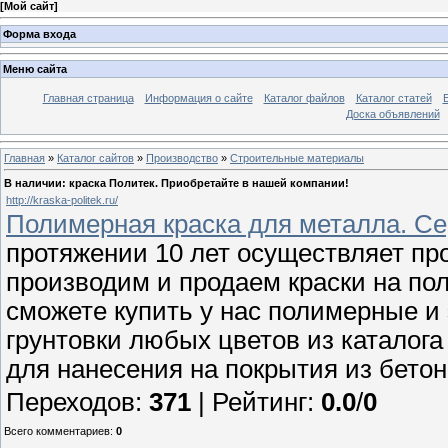
[
Мой сайт
]
Форма входа
Меню сайта
Главная страница
Информация о сайте
Каталог файлов
Каталог статей
Доска объявлений
Главная
»
Каталог сайтов
»
Производство
»
Строительные материалы
В наличии: краска Политек. Приобретайте в нашей компании!
http://kraska-politek.ru/
Полимерная краска для металла. С
протяжении 10 лет осуществляет про
производим и продаем краски на по
сможете купить у нас полимерные и
грунтовки любых цветов из каталога
для нанесения на покрытия из бетон
Переходов
:
371
|
Рейтинг
:
0.0
/
0
Всего комментариев
:
0