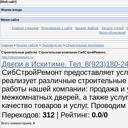
[
Мой сайт
]
Форма входа
Меню сайта
Главная страница
Информация о сайте
Каталог файлов
Каталог статей
Доска объявлений
Главная
»
Каталог сайтов
»
Производство
»
Строительные материалы
Строительные работы. Строительная компания СибСтройРемонт.
http://sibstroiremont.ru/
Двери в Искитиме. Тел. 8(923)180-24
СибСтройРемонт предоставляет услуг
реализует различные строительные
работы нашей компании: продажа и 
межкомнатных дверей, а также услу
качество товаров и услуг. Проводим
Переходов
:
312
|
Рейтинг
:
0.0
/
0
Всего комментариев
:
0